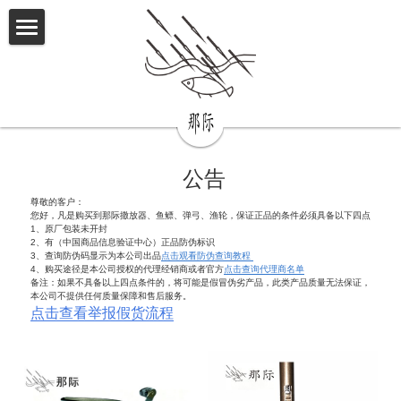
×
商品分类
首页
所有商品分类
产品使用教程视频
鱼获展示
 公告
代理商名单
尊敬的客户：
您好，凡是购买到那际撒放器、鱼鳔、弹弓、渔轮，保证正品的条件必须具备以下四点
联系我们
1、原厂包装未开封
2、有（
中国商品信息验证中心）正品防伪标识
3、查询防伪码显示为本公司出品
点击观看防伪查询教程 
4、购买途径是本公司授权的代理经销商或者官方
点击查询代理商名单
备注：如果不具备以上四点条件的，将可能是假冒伪劣产品，此
类产品
质量无法保证，
本公司不提供任何质量保障和售后服务。
点击查看举报假货流程